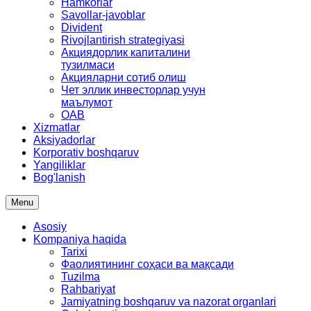
Hamkorlar
Savollar-javoblar
Divident
Rivojlantirish strategiyasi
Акциядорлик капиталини
тузилмаси
Акцияларни сотиб олиш
Чет эллик инвесторлар учун
маълумот
OAB
Xizmatlar
Aksiyadorlar
Korporativ boshqaruv
Yangiliklar
Bog'lanish
Menu
Asosiy
Kompaniya haqida
Tarixi
Фаолиятининг соҳаси ва мақсади
Tuzilma
Rahbariyat
Jamiyatning boshqaruv va nazorat organlari