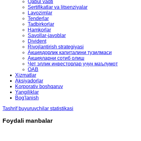
Qabul vaqti
Sertifikatlar va litsenziyalar
Lavozimlar
Tenderlar
Tadbirkorlar
Hamkorlar
Savollar-javoblar
Divident
Rivojlantirish strategiyasi
Акциядорлик капиталини тузилмаси
Акцияларни сотиб олиш
Чет эллик инвесторлар учун маълумот
OAB
Xizmatlar
Aksiyadorlar
Korporativ boshqaruv
Yangiliklar
Bog'lanish
Tashrif buyuruvchilar statistikasi
Foydali manbalar