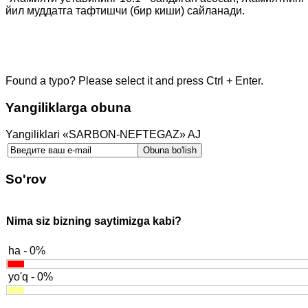
йил муддатга тафтишчи (бир киши) сайланади.
Ички аудит хизмати ж
Found a typo? Please select it and press Ctrl + Enter.
Yangiliklarga obuna
Yangiliklari «SARBON-NEFTEGAZ» AJ
So'rov
Nima siz bizning saytimizga kabi?
ha - 0%
yo'q - 0%