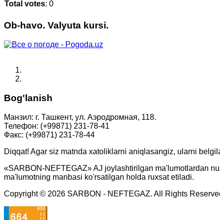
Total votes
: 0
Ob-havo. Valyuta kursi.
Bog'lanish
Манзил: г. Ташкент, ул. Аэродромная, 118.
Телефон: (+99871) 231-78-41
Факс: (+99871) 231-78-44
Diqqat! Agar siz matnda xatoliklarni aniqlasangiz, ularni belgi
«SARBON-NEFTEGAZ» AJ joylashtirilgan ma'lumotlardan nusxa o
ma'lumotning manbasi ko'rsatilgan holda ruxsat etiladi.
Copyright © 2026 SARBON - NEFTEGAZ. All Rights Reserve