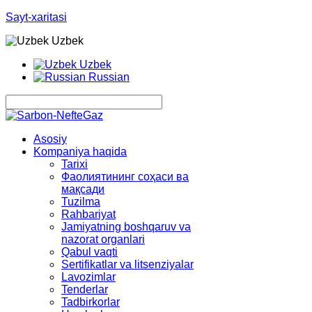
Sayt-xaritasi
Uzbek
Uzbek
Russian
Asosiy
Kompaniya haqida
Tarixi
Фаолиятининг соҳаси ва
мақсади
Tuzilma
Rahbariyat
Jamiyatning boshqaruv va
nazorat organlari
Qabul vaqti
Sertifikatlar va litsenziyalar
Lavozimlar
Tenderlar
Tadbirkorlar