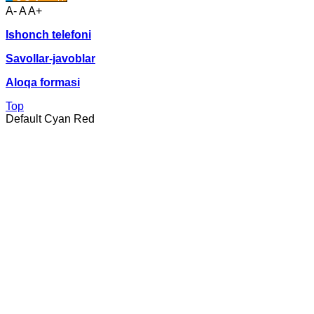
A-
A
A+
Ishonch telefoni
Savollar-javoblar
Aloqa formasi
Top
Default
Cyan
Red