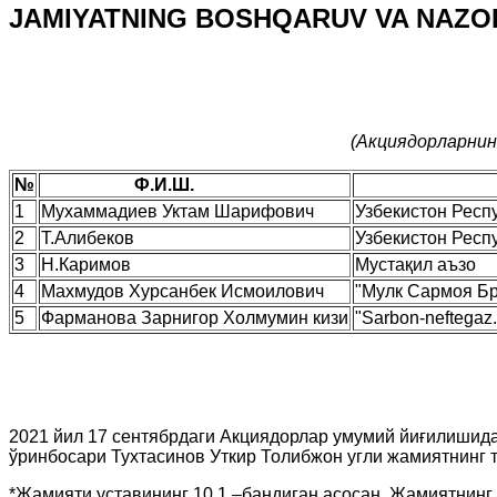
JAMIYATNING BOSHQARUV VA NAZO
Кузатув кенгаш
(Акциядорларнинг 2021 йил 17 сентя
№
Ф.И.Ш.
Иш 
1
Мухаммадиев Уктам Шарифович
Узбекистон Респ
2
Т.Алибеков
Узбекистон Респ
3
Н.Каримов
Мустақил аъзо
4
Махмудов Хурсанбек Исмоилович
"Мулк Сармоя Бр
5
Фарманова Зарнигор Холмумин кизи
"Sarbon-neftegaz
Тафти
2021 йил 17 сентябрдаги Акциядорлар умумий йиғилишида
ўринбосари Тухтасинов Уткир Толибжон угли жамиятнинг т
*Жамияти уставининг 10.1 –бандиган асосан, Жамиятнинг