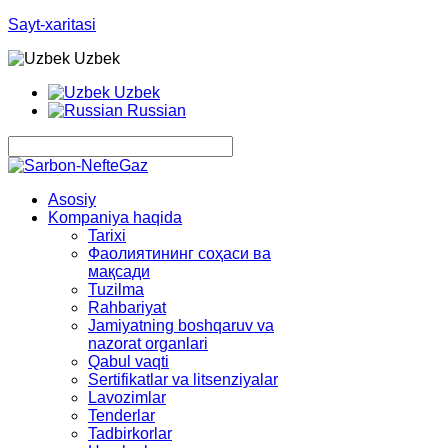
Sayt-xaritasi
Uzbek
Uzbek
Russian
Asosiy
Kompaniya haqida
Tarixi
Фаолиятининг соҳаси ва
мақсади
Tuzilma
Rahbariyat
Jamiyatning boshqaruv va
nazorat organlari
Qabul vaqti
Sertifikatlar va litsenziyalar
Lavozimlar
Tenderlar
Tadbirkorlar