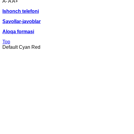
A-
A
A+
Ishonch telefoni
Savollar-javoblar
Aloqa formasi
Top
Default
Cyan
Red