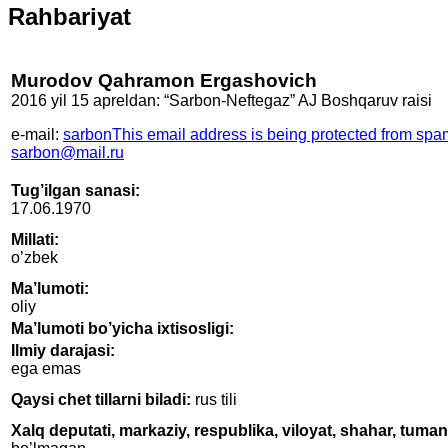
Rahbariyat
Murodov Qahramon Ergashovich
2016 yil 15 apreldan: “Sarbon-Neftegaz” AJ Boshqaruv raisi
е-mail:
sarbon
This email address is being protected from spa
sarbon
@mail.ru
Tug’ilgan sanasi:
17.06.1970
Millati:
o’zbek
Ma’lumoti:
oliy
Ma’lumoti bo’yicha ixtisosligi:
Ilmiy darajasi:
ega emas
Qaysi chet tillarni biladi:
rus tili
Xalq deputati, markaziy, respublika, viloyat, shahar, tuman