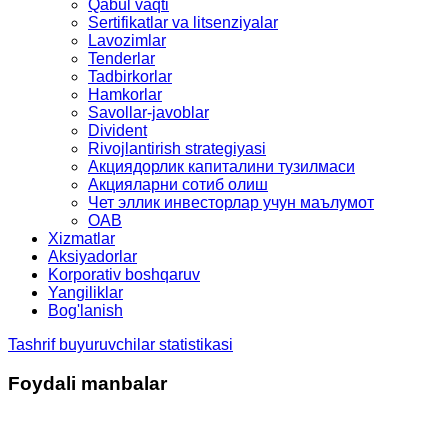
Qabul vaqti
Sertifikatlar va litsenziyalar
Lavozimlar
Tenderlar
Tadbirkorlar
Hamkorlar
Savollar-javoblar
Divident
Rivojlantirish strategiyasi
Акциядорлик капиталини тузилмаси
Акцияларни сотиб олиш
Чет эллик инвесторлар учун маълумот
OAB
Xizmatlar
Aksiyadorlar
Korporativ boshqaruv
Yangiliklar
Bog'lanish
Tashrif buyuruvchilar statistikasi
Foydali manbalar