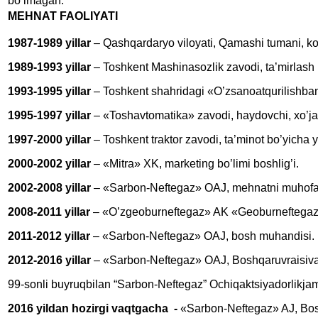
bo’lmagan.
MEHNAT FAOLIYATI
1987-1989 yillar
– Qashqardaryo viloyati, Qamashi tumani, kol
1989-1993 yillar
– Toshkent Mashinasozlik zavodi, ta’mirlash 
1993-1995 yillar
– Toshkent shahridagi «O’zsanoatqurilishba
1995-1997 yillar
– «Toshavtomatika» zavodi, haydovchi, xo’jali
1997-2000 yillar
– Toshkent traktor zavodi, ta’minot bo’yicha 
2000-2002 yillar
– «Mitra» XK, marketing bo’limi boshlig’i.
2002-2008 yillar
– «Sarbon-Neftegaz» OAJ, mehnatni muhofaza
2008-2011 yillar
– «O’zgeoburneftegaz» AK «Geoburneftegazserv
2011-2012 yillar
– «Sarbon-Neftegaz» OAJ, bosh muhandisi.
2012-2016 yillar
– «Sarbon-Neftegaz» OAJ, Boshqaruvraisivaz
99-sonli buyruqbilan “Sarbon-Neftegaz” Ochiqaktsiyadorlikja
2016 yildan hozirgi vaqtgacha
-
«Sarbon-Neftegaz» AJ, Bos