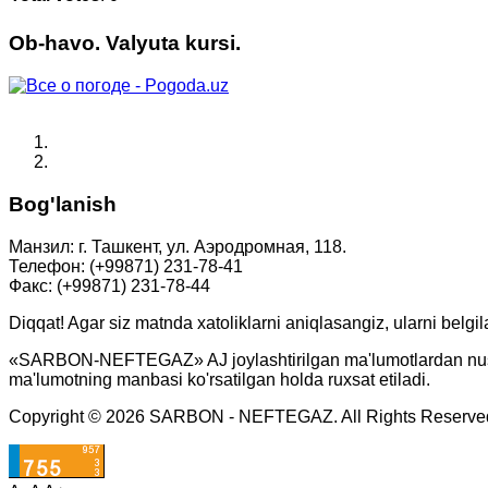
Ob-havo. Valyuta kursi.
Bog'lanish
Манзил: г. Ташкент, ул. Аэродромная, 118.
Телефон: (+99871) 231-78-41
Факс: (+99871) 231-78-44
Diqqat! Agar siz matnda xatoliklarni aniqlasangiz, ularni belgi
«SARBON-NEFTEGAZ» AJ joylashtirilgan ma'lumotlardan nusxa o
ma'lumotning manbasi ko'rsatilgan holda ruxsat etiladi.
Copyright © 2026 SARBON - NEFTEGAZ. All Rights Reserve