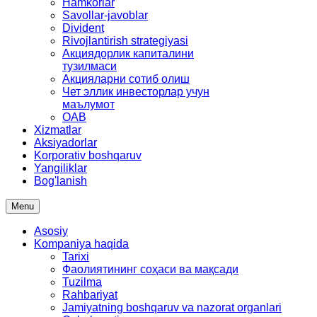
Hamkorlar
Savollar-javoblar
Divident
Rivojlantirish strategiyasi
Акциядорлик капиталини
тузилмаси
Акцияларни сотиб олиш
Чет эллик инвесторлар учун
маълумот
OAB
Xizmatlar
Aksiyadorlar
Korporativ boshqaruv
Yangiliklar
Bog'lanish
Menu
Asosiy
Kompaniya haqida
Tarixi
Фаолиятининг соҳаси ва мақсади
Tuzilma
Rahbariyat
Jamiyatning boshqaruv va nazorat organlari