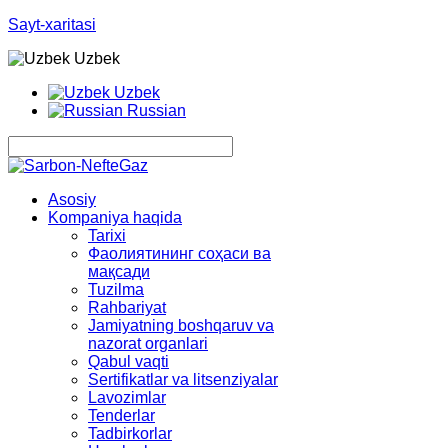
Sayt-xaritasi
Uzbek
Uzbek
Russian
Asosiy
Kompaniya haqida
Tarixi
Фаолиятининг соҳаси ва
мақсади
Tuzilma
Rahbariyat
Jamiyatning boshqaruv va
nazorat organlari
Qabul vaqti
Sertifikatlar va litsenziyalar
Lavozimlar
Tenderlar
Tadbirkorlar