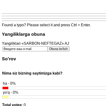
Found a typo? Please select it and press Ctrl + Enter.
Yangiliklarga obuna
Yangiliklari «SARBON-NEFTEGAZ» AJ
So'rov
Nima siz bizning saytimizga kabi?
ha - 0%
yo'q - 0%
Total votes
: 0